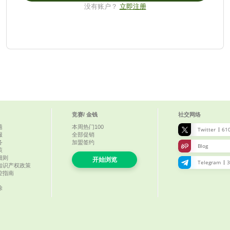
立即注册
没有账户？
竞赛/ 金钱
社交网络
题
本周热门
100
Twitter
610
服
全部促销
务
加盟签约
Blog
策
细则
开始浏览
Telegram
3
知识产权政策
控指南
除