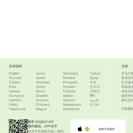
支持语种
支持
English
Suomi
Slovenský
Türkçe
常见问
Русский
Srpski
Română
Қазақ
联系客
Čeština
Slovenski
Português
中文
礼宾服
Eesti
Dansk
Hrvatski
한국어
私隐政
Lietuvių
Norsk
Français
日本語
条款及
Български
Español
Italiano
हिंदी
版权和
Latviešu
Svenska
Deutsch
العربية
家长监
Polski
Ελληνικά
Македонски
עברית
内容删
Українська
Magyar
Nederlands
畅享 ВИДЕОЧАТ
随时随地，APP在手
智能手机兼容
使用手机相机扫描二维码